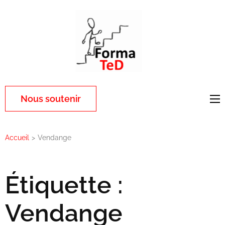
Aller
au
contenu
(Pressez
Entrée)
Nous soutenir
Accueil
>
Vendange
Étiquette :
Vendange