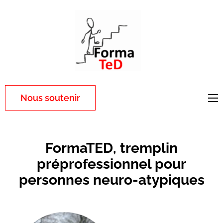
Aller
au
contenu
(Pressez
Entrée)
Nous soutenir
FormaTED, tremplin
préprofessionnel pour
personnes neuro-atypiques