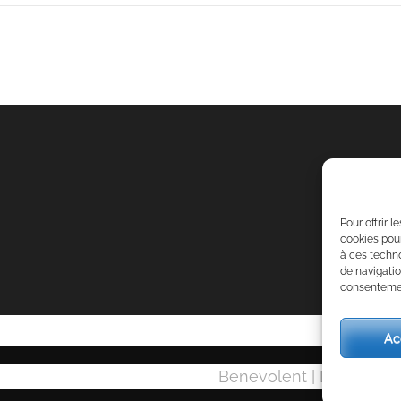
Pour offrir 
cookies pour
à ces techn
de navigatio
consentement
Ac
Benevolent | Développ