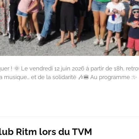
uer ! 🌞 Le vendredi 12 juin 2026 à partir de 18h, ret
 la musique… et de la solidarité 🎶🍔 Au programme :
lub Ritm lors du TVM