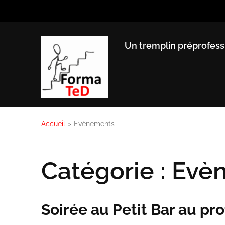
Aller
au
contenu
Un tremplin préprofess
(Pressez
Entrée)
Accueil
>
Evènements
Catégorie :
Evè
Soirée au Petit Bar au pr