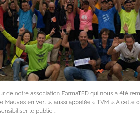
r de notre association FormaTED qui nous a été remis
de Mauves en Vert », aussi appelée « TVM ». A cette oc
nsibiliser le public …