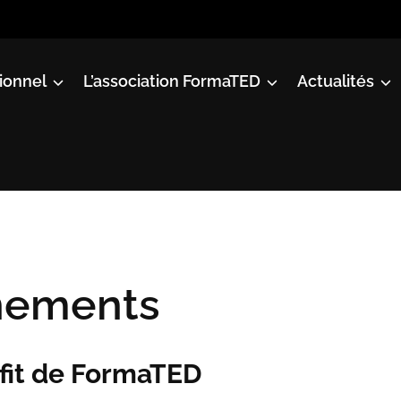
ionnel
L’association FormaTED
Actualités
nements
ofit de FormaTED