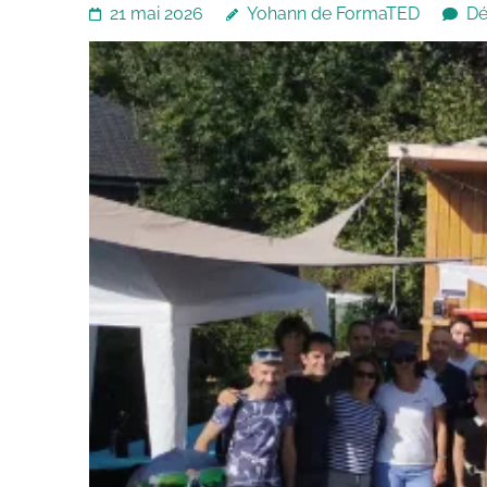
21 mai 2026
Yohann de FormaTED
Dé