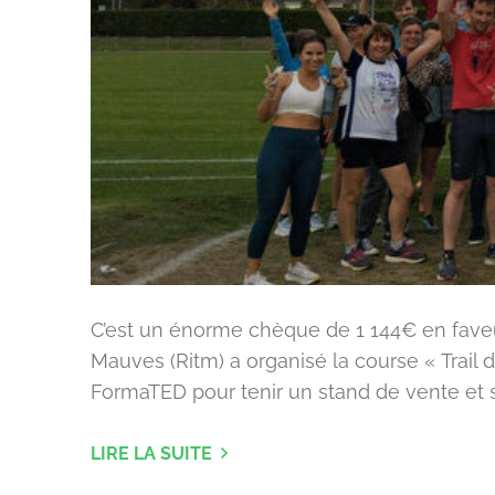
C’est un énorme chèque de 1 144€ en faveu
Mauves (Ritm) a organisé la course « Trail 
FormaTED pour tenir un stand de vente et se
LIRE LA SUITE