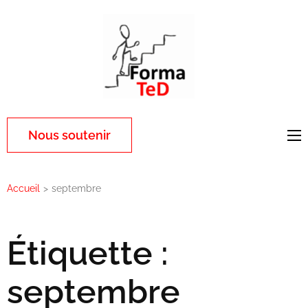
Aller
au
contenu
(Pressez
Entrée)
Nous soutenir
Accueil
>
septembre
Étiquette :
septembre