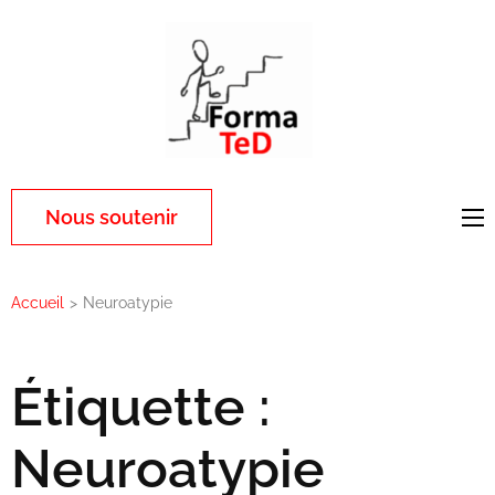
Aller
au
contenu
(Pressez
Entrée)
Nous soutenir
Accueil
>
Neuroatypie
Étiquette :
Neuroatypie