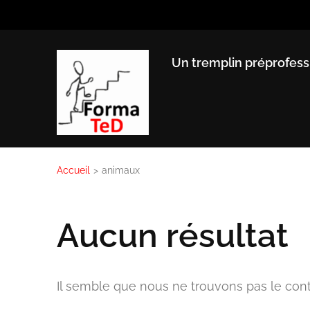
Aller
au
contenu
Un tremplin préprofess
(Pressez
Entrée)
Accueil
>
animaux
Aucun résultat
Il semble que nous ne trouvons pas le co