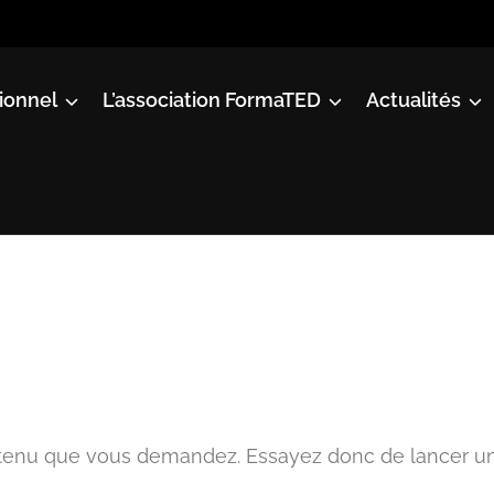
ionnel
L’association FormaTED
Actualités
ntenu que vous demandez. Essayez donc de lancer u