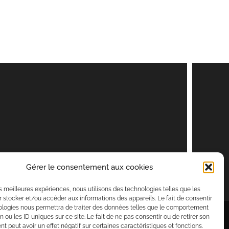
Gérer le consentement aux cookies
les meilleures expériences, nous utilisons des technologies telles que les
 stocker et/ou accéder aux informations des appareils. Le fait de consentir
ologies nous permettra de traiter des données telles que le comportement
é par
Rara Themes
. Propulsé par
WordPress
.
n ou les ID uniques sur ce site. Le fait de ne pas consentir ou de retirer son
 peut avoir un effet négatif sur certaines caractéristiques et fonctions.